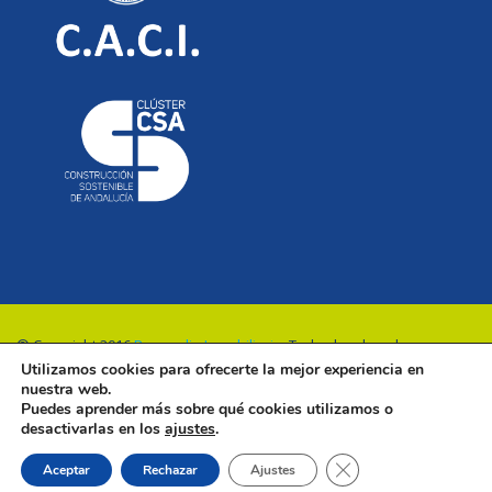
© Copyright 2016
Renovalia Inmobiliaria
. Todos los derechos
Utilizamos cookies para ofrecerte la mejor experiencia en
reservados.
nuestra web.
Puedes aprender más sobre qué cookies utilizamos o
desactivarlas en los
ajustes
.
Cerrar el banner de 
Aceptar
Rechazar
Ajustes