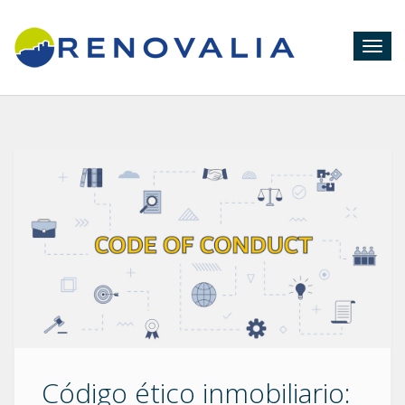
Togg
navig
Código ético inmobiliario: