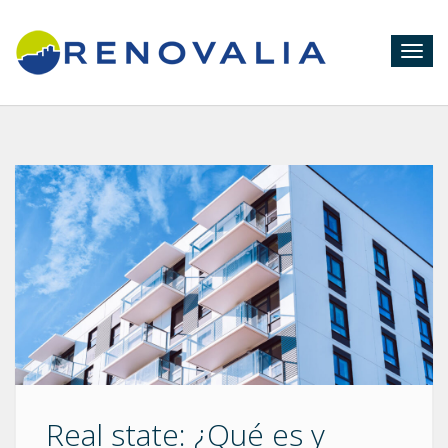
Togg
navig
Real state: ¿Qué es y