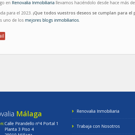
lgo en
Renovalia Inmobiliaria
llevamos haciéndolo desde hace más de
ada para el 2023.
¡Que todos vuestros deseos se cumplan para el
os uno de los
mejores blogs inmobiliarios
.
il
Renovalia Inmobiliaria
valia
Málaga
ón:
Calle Pirandello nº4 Portal 1
Trabaja con Nosotros
Planta 3 Piso 4
29010 Málaga