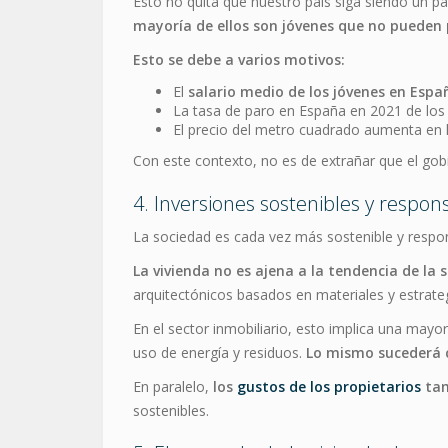
Esto no quita que nuestro país siga siendo un pa
mayoría de ellos son jóvenes que no pueden 
Esto se debe a varios motivos:
El
salario medio de los jóvenes en Espa
La tasa de paro en España en 2021 de lo
El precio del metro cuadrado aumenta en 
Con este contexto, no es de extrañar que el go
4. Inversiones sostenibles y respon
La sociedad es cada vez más sostenible y respo
La vivienda no es ajena a la tendencia de la s
arquitectónicos basados en materiales y estrate
En el sector inmobiliario, esto implica una mayo
uso de energía y residuos.
Lo mismo sucederá c
En paralelo,
los
gustos de los propietarios
tam
sostenibles.