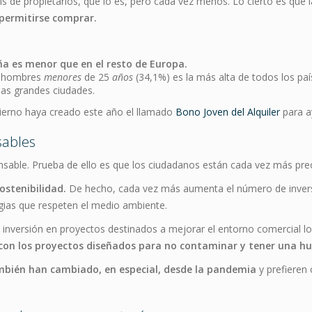
ís de propietarios, que lo es, pero cada vez menos. Lo cierto es que 
permitirse comprar.
ña es menor que en el resto de Europa.
s hombres
menores
de 25
años
(34,1%) es la más alta de todos los paí
las grandes ciudades.
bierno haya creado este año el llamado
Bono Joven del Alquiler
para a
sables
nsable. Prueba de ello es que los ciudadanos están cada vez más pr
ostenibilidad.
De hecho, cada vez más aumenta el número de invers
gias que respeten el medio ambiente.
r inversión en proyectos destinados a mejorar el entorno comercial l
on los proyectos diseñados para no contaminar y tener una hu
bién han cambiado, en especial, desde la pandemia
y prefieren 