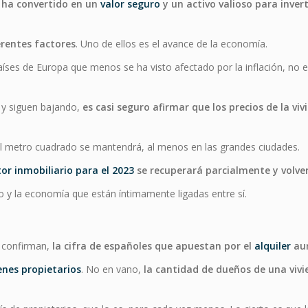
se ha convertido en un
valor seguro
y un activo valioso para invert
erentes factores
. Uno de ellos es el avance de la economía.
ses de Europa que menos se ha visto afectado por la inflación, no es
 y siguen bajando,
es casi seguro afirmar que los precios de la v
y el metro cuadrado se mantendrá, al menos en las grandes ciudades.
tor inmobiliario para el 2023
se recuperará parcialmente y volverá
 y la economía que están íntimamente ligadas entre sí.
s
o confirman,
la cifra de españoles que apuestan por el
alquiler
au
enes propietarios
. No en vano,
la cantidad de dueños de una viv