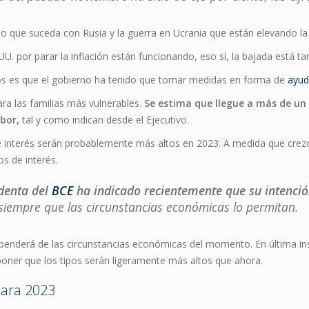
o que suceda con Rusia y la guerra en Ucrania que están elevando la 
UU. por parar la inflación están funcionando, eso sí, la bajada está 
os es que el gobierno ha tenido que tomar medidas en forma de
ayud
ra las familias más vulnerables.
Se estima que llegue a más de un 
bor,
tal y como indican desde el Ejecutivo.
de interés serán probablemente más altos en 2023. A medida que crezca
os de interés.
identa del
BCE
ha indicado recientemente que su intención
 siempre que las circunstancias económicas lo permitan.
penderá de las circunstancias económicas del momento. En última ins
uponer que los tipos serán ligeramente más altos que ahora.
 para 2023