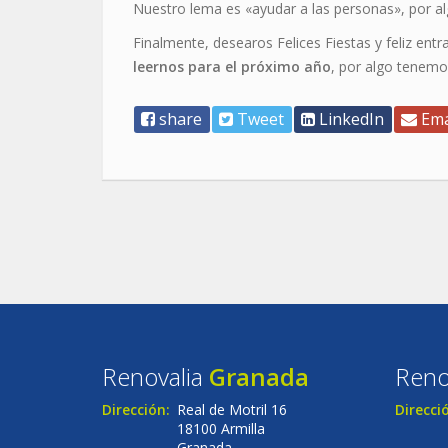
Nuestro lema es «ayudar a las personas», por a
Finalmente, desearos Felices Fiestas y feliz entr
leernos para el próximo año
, por algo tenem
share
Tweet
LinkedIn
Ema
Renovalia
Granada
Reno
Dirección:
Real de Motril 16
Direcci
18100 Armilla
Granada