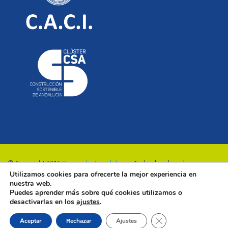
© Copyright 2016
Renovalia Inmobiliaria
. Todos los derechos
Utilizamos cookies para ofrecerte la mejor experiencia en
reservados.
nuestra web.
Puedes aprender más sobre qué cookies utilizamos o
desactivarlas en los
ajustes
.
Cerrar el banner de 
Aceptar
Rechazar
Ajustes