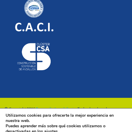
© Copyright 2016
Renovalia Inmobiliaria
. Todos los derechos
Utilizamos cookies para ofrecerte la mejor experiencia en
reservados.
nuestra web.
Puedes aprender más sobre qué cookies utilizamos o
desactivarlas en los
ajustes
.