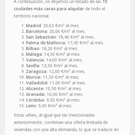
A continuación, os dejamos un listado de las
15
ciudades más caras para alquilar
de todo el
territorio nacional.
Madrid
: 20,62 €/m² al mes.
Barcelona
: 20,06 €/m² al mes.
San Sebastián
: 18,40 €/m² al mes.
Palma de Mallorca:
17,45 €/m² al mes.
Bilbao:
16,26 €/m² al mes.
Málaga
: 14,50 €/m² al mes.
Valencia:
14,00 €/m² al mes.
Sevilla:
13,50 €/m² al mes.
Zaragoza:
12,00 €/m² al mes.
Murcia:
11,50 €/m² al mes.
Valladolid:
11,00 €/m² al mes.
Alicante:
10,50 €/m² al mes.
Granada:
10,00 €/m² al mes.
Córdoba:
9,50 €/m² al mes.
León:
9,00 €/m² al mes.
Estas urbes, al igual que las mencionadas
anteriormente, combinan una oferta limitada de
viviendas con una alta demanda, lo que se traduce en