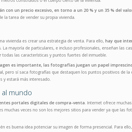
metros construidos o el cuerpo cierto de la vivienda.
tán con un precio excesivo, en torno a un 20 % y un 35 % del val
e la tarea de vender su propia vivienda.
a vivienda es crear una estrategia de venta. Para ello,
hay que inte
s
. La mayoría de particulares, e incluso profesionales, enseñan las ca
todas las características y puntos fuertes del inmueble.
agen es importante, las fotografías juegan un papel imprescind
l, pero sí saca fotografías que destaquen los puntos positivos de la
s y estará más interesado.
a al mundo
rentes portales digitales de compra-venta
. Internet ofrece muchas
ales muchas veces no son los mejores sitios para vender ya que las fo
ién es buena idea potenciar su imagen de forma presencial. Para ell