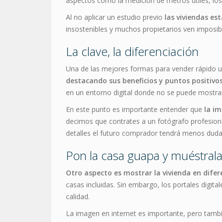
aspectos como la medición de metros útiles, los 
Al no aplicar un estudio previo
las viviendas es
insostenibles y muchos propietarios ven imposibl
La clave, la diferenciación
Una de las mejores formas para vender rápido un
destacando sus beneficios y puntos positivo
en un entorno digital donde no se puede mostrar 
En este punto es importante entender que
la im
decimos que contrates a un fotógrafo profesiona
detalles el futuro comprador tendrá menos duda
Pon la casa guapa y muéstral
Otro aspecto es mostrar la vivienda en dife
casas incluidas. Sin embargo, los portales digit
calidad.
La imagen en internet es importante, pero tamb