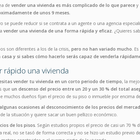
rea de
vender una vivienda es más complicado de lo que parece
y 
roximadamente de unos 9 meses.
o se puede reducir si se contrata a un agente o una agencia especia
 a
vender una vivienda de una forma rápida y eficaz
. ¿Quieres sa
s son diferentes a los de la crisis,
pero no han variado mucho
. E
 casa y si sabes cómo hacerlo serás capaz de venderla rápidam
r rápido una vivienda
esitas vender tu vivienda en un corto periodo de tiempo
, la mejo
os que
un descenso del precio entre un 20 y un 30 % del total ase
ue muchos dueños fijan el precio de su piso o inmueble por encima de 
n algunas ocasiones al desconocimiento de los precios del merca
 de la situación y quiere sacar un buen pellizco económico.
ios de los pisos
. Según estudios propios el precio de casi un 70 % d
ra real, no se tasó de forma correcta y no se hizo un estudio previo d