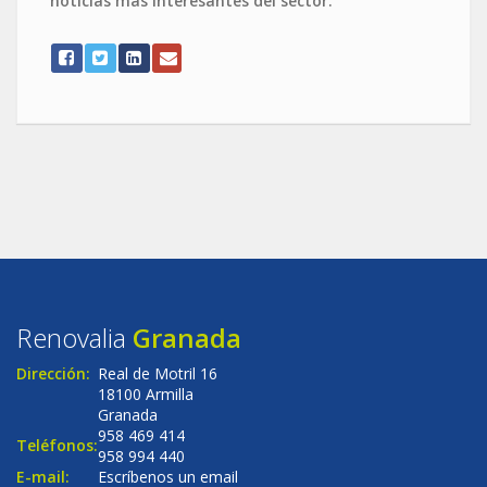
noticias más interesantes del sector.
Renovalia
Granada
Dirección:
Real de Motril 16
18100 Armilla
Granada
958 469 414
Teléfonos:
958 994 440
E-mail:
Escríbenos un email