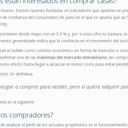
s están interesados en comprar casas?
bueno. Existen razones fundadas en indicadores que apuntan un pre
ce de Confianza del Consumidor) de junio en el que se apunta que un
018).
ecimiento desde mayo con un 5,9 % y, por si esta cifra no bastara, 
iento generalizado indica que la confianza en el crecimiento del secto
 usan el ladrillo como colchón económico en forma de inversión o s
eafirmar una de las
máximas del mercado inmobiliario
; las comp
smo efecto hasta llegar a alcanzar el menor coste para evitar pérdid
tro. En definitiva;
esgar a comprar para vender, pero sí quiere adquirir para
ta es la siguiente:
evos compradores?
 analizar el perfil de los actuales propietarios es el funcionamiento 