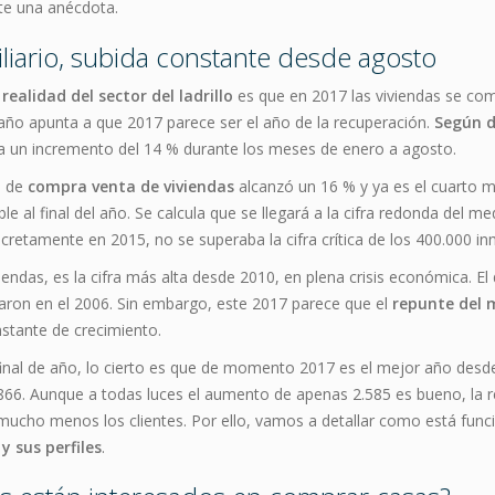
te una anécdota.
liario, subida constante desde agosto
 realidad del sector del ladrillo
es que en 2017 las viviendas se comp
 año apunta a que 2017 parece ser el año de la recuperación.
Según d
 un incremento del 14 % durante los meses de enero a agosto.
a de
compra venta de viviendas
alcanzó un 16 % y ya es el cuarto 
 al final del año. Se calcula que se llegará a la cifra redonda del me
etamente en 2015, no se superaba la cifra crítica de los 400.000 i
ndas, es la cifra más alta desde 2010, en plena crisis económica. El 
taron en el 2006. Sin embargo, este 2017 parece que el
repunte del 
nstante de crecimiento.
inal de año, lo cierto es que de momento 2017 es el mejor año desde 
03.866. Aunque a todas luces el aumento de apenas 2.585 es bueno, la 
y mucho menos los clientes. Por ello, vamos a detallar como está fun
 sus perfiles
.