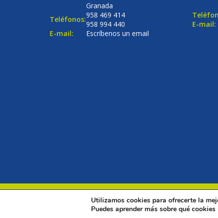
Granada
958 469 414
Teléfon
Teléfonos:
958 994 440
E-mail:
E-mail:
Escríbenos un email
Utilizamos cookies para ofrecerte la mej
© Copyright 2016
Renovalia Inmobiliaria
. Todos los dere
Puedes aprender más sobre qué cookies u