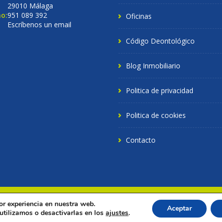
29010 Málaga
o:
951 089 392
Oficinas
Escríbenos un email
Código Deontológico
Blog Inmobiliario
Politica de privacidad
Politica de cookies
Contacto
or experiencia en nuestra web.
chos reservados.
Aceptar
tilizamos o desactivarlas en los
ajustes
.