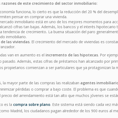
s
razones de este crecimiento del sector inmobiliario:
conomía funciona, lo cierto es que la reducción del 20 % del desemp
rmiten pensar en comprar una vivienda.
 mercado inmobiliario está en uno de los mejores momentos para acc
 alcanzó cifras tan bajas. Además, los bancos y el interés hipotecario
la tendencia de crecimiento
.
La buena situación del paro generalme
o inmobiliario.
 de las viviendas
. El crecimiento del mercado de viviendas es constan
ranzador.
endas van en aumento es el
incremento de las hipotecas
. Por ejemp
o pasado. Además, estas cifras de préstamos han alcanzado por prim
s propietarios comienzan a ser particulares que ya protagonizan la 
 la mayor parte de las compras las realizaban
agentes inmobiliari
minimizar pérdidas o comprar a bajo coste. El problema es que cuando
el precio del arrendamiento está tan alto que muchos jóvenes se está
to es la
compra sobre plano
. Este sistema está siendo cada vez más
como Madrid, los ciudadanos pagan alrededor de los 900 euros al me