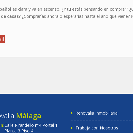
spañol
es clara y va en ascenso. ¿Y tú estás pensando en comprar? ¿Cr
 de casas
? ¿Comprarías ahora o esperarías hasta el año que viene? 
il
Renovalia Inmobiliaria
valia
Málaga
ón:
Calle Pirandello nº4 Portal 1
Trabaja con Nosotros
Planta 3 Piso 4