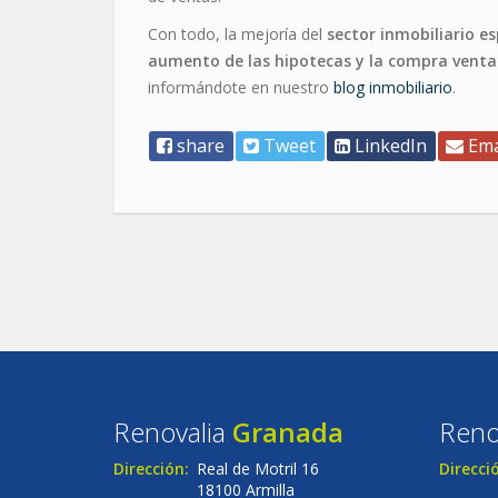
Con todo, la mejoría del
sector inmobiliario e
aumento de las hipotecas y la compra venta
informándote en nuestro
blog inmobiliario
.
share
Tweet
LinkedIn
Ema
Renovalia
Granada
Reno
Dirección:
Real de Motril 16
Direcci
18100 Armilla