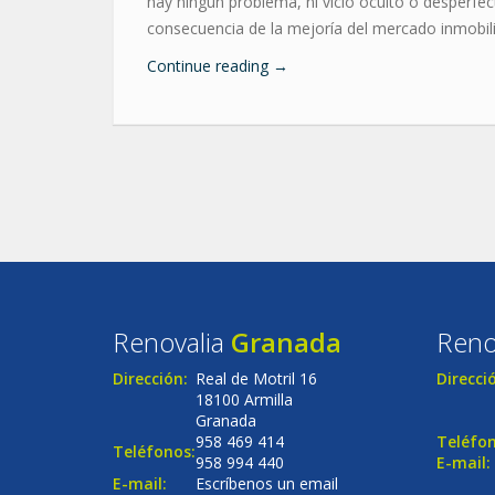
hay ningún problema, ni vicio oculto o desperfec
consecuencia de la mejoría del mercado inmobili
Continue reading
→
Renovalia
Granada
Reno
Dirección:
Real de Motril 16
Direcci
18100 Armilla
Granada
958 469 414
Teléfon
Teléfonos:
958 994 440
E-mail:
E-mail:
Escríbenos un email