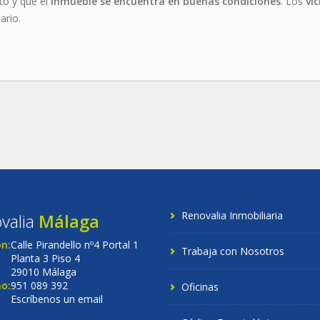
to y que el
inmueble se encuentra en buenas condiciones
. Los
vi
ario.
Renovalia Inmobiliaria
valia
Málaga
ón:
Calle Pirandello nº4 Portal 1
Trabaja con Nosotros
Planta 3 Piso 4
29010 Málaga
o:
951 089 392
Oficinas
Escríbenos un email