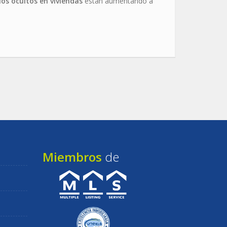
cios ocultos en viviendas
están aumentando a
Miembros
de