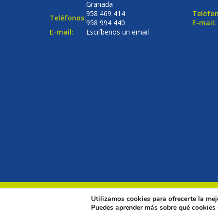
Granada
958 469 414
Teléfon
Teléfonos:
958 994 440
E-mail:
E-mail:
Escríbenos un email
Utilizamos cookies para ofrecerte la mej
© Copyright 2016
Renovalia Inmobiliaria
. Todos los dere
Puedes aprender más sobre qué cookies u