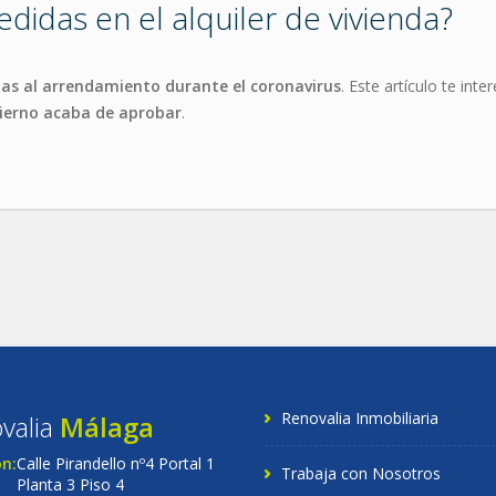
idas en el alquiler de vivienda?
as al arrendamiento durante el coronavirus
. Este artículo te in
bierno acaba de aprobar
.
Renovalia Inmobiliaria
valia
Málaga
ón:
Calle Pirandello nº4 Portal 1
Trabaja con Nosotros
Planta 3 Piso 4