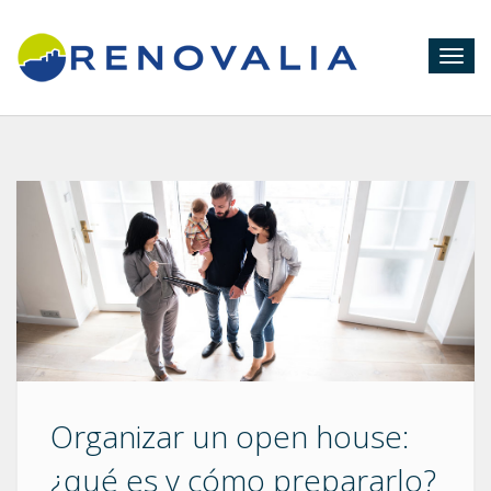
Togg
navig
Organizar un open house:
¿qué es y cómo prepararlo?