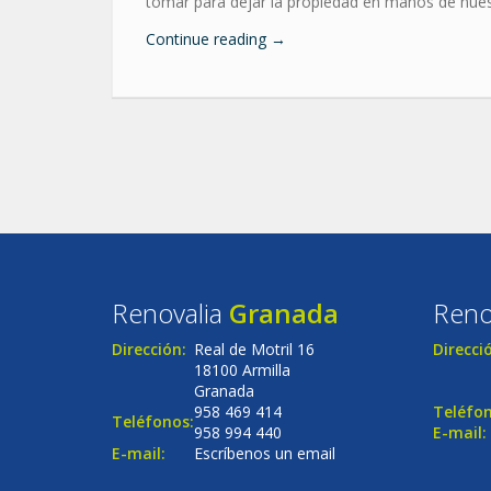
tomar para dejar la propiedad en manos de nues
Continue reading
→
Renovalia
Granada
Reno
Dirección:
Real de Motril 16
Direcci
18100 Armilla
Granada
958 469 414
Teléfon
Teléfonos:
958 994 440
E-mail:
E-mail:
Escríbenos un email