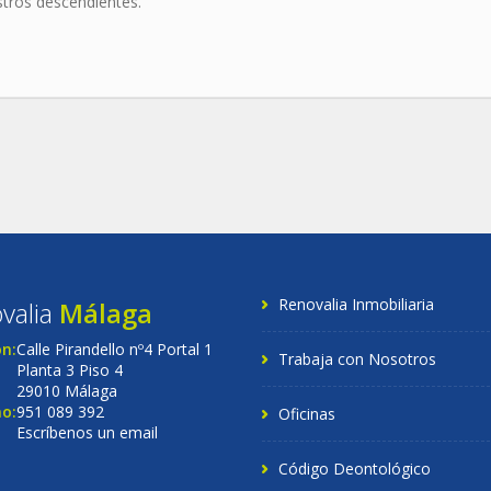
tros descendientes.
Renovalia Inmobiliaria
valia
Málaga
ón:
Calle Pirandello nº4 Portal 1
Trabaja con Nosotros
Planta 3 Piso 4
29010 Málaga
o:
951 089 392
Oficinas
Escríbenos un email
Código Deontológico