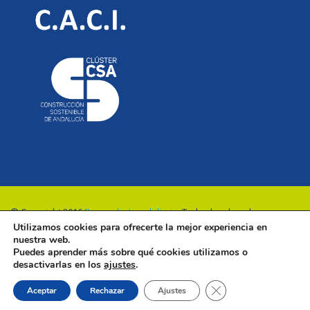
© Copyright 2016
Renovalia Inmobiliaria
. Todos los derechos
Utilizamos cookies para ofrecerte la mejor experiencia en
reservados.
nuestra web.
Puedes aprender más sobre qué cookies utilizamos o
desactivarlas en los
ajustes
.
Cerrar el banner de 
Aceptar
Rechazar
Ajustes