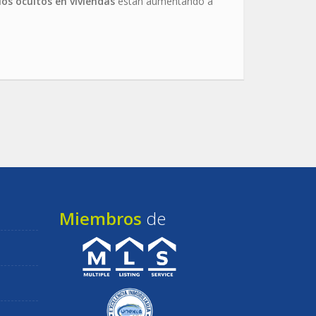
cios ocultos en viviendas
están aumentando a
Miembros
de