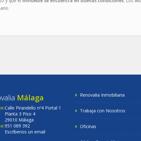
to y que el
inmueble se encuentra en buenas condiciones
. Los
vi
ario.
Renovalia Inmobiliaria
valia
Málaga
ón:
Calle Pirandello nº4 Portal 1
Trabaja con Nosotros
Planta 3 Piso 4
29010 Málaga
o:
951 089 392
Oficinas
Escríbenos un email