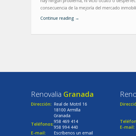
hay ningún problema, ni vicio oculto o desperfec
consecuencia de la mejoría del mercado inmobili
Continue reading
→
Renovalia
Granada
Reno
Dirección:
Real de Motril 16
Direcci
18100 Armilla
Granada
958 469 414
Teléfon
Teléfonos:
958 994 440
E-mail:
E-mail:
Escríbenos un email