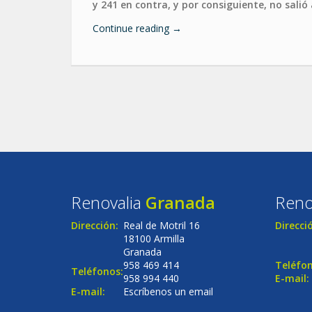
y 241 en contra, y por consiguiente, no salió
Continue reading
→
Renovalia
Granada
Reno
Dirección:
Real de Motril 16
Direcci
18100 Armilla
Granada
958 469 414
Teléfon
Teléfonos:
958 994 440
E-mail:
E-mail:
Escríbenos un email