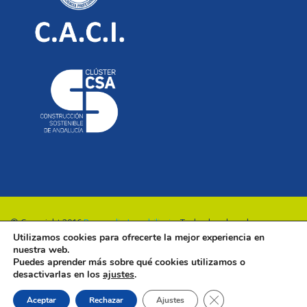
© Copyright 2016
Renovalia Inmobiliaria
. Todos los derechos
Utilizamos cookies para ofrecerte la mejor experiencia en
reservados.
nuestra web.
Puedes aprender más sobre qué cookies utilizamos o
desactivarlas en los
ajustes
.
Cerrar el banner de 
Aceptar
Rechazar
Ajustes