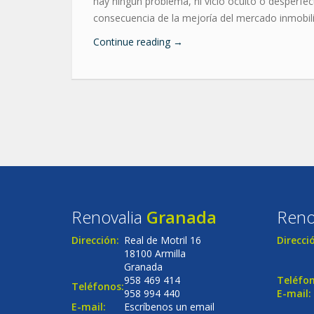
hay ningún problema, ni vicio oculto o desperfec
consecuencia de la mejoría del mercado inmobili
Continue reading
→
Renovalia
Granada
Reno
Dirección:
Real de Motril 16
Direcci
18100 Armilla
Granada
958 469 414
Teléfon
Teléfonos:
958 994 440
E-mail:
E-mail:
Escríbenos un email