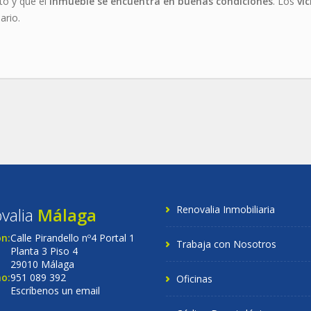
to y que el
inmueble se encuentra en buenas condiciones
. Los
vi
ario.
Renovalia Inmobiliaria
valia
Málaga
ón:
Calle Pirandello nº4 Portal 1
Trabaja con Nosotros
Planta 3 Piso 4
29010 Málaga
o:
951 089 392
Oficinas
Escríbenos un email