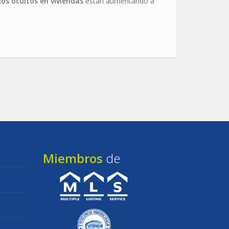
cios ocultos en viviendas
están aumentando a
Miembros
de