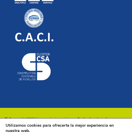
© Copyright 2016
Renovalia Inmobiliaria
. Todos los derechos
Utilizamos cookies para ofrecerte la mejor experiencia en
reservados.
nuestra web.