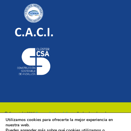
© Copyright 2016
Renovalia Inmobiliaria
. Todos los derechos
Utilizamos cookies para ofrecerte la mejor experiencia en
reservados.
nuestra web.
Puedes aprender más sobre qué cookies utilizamos o