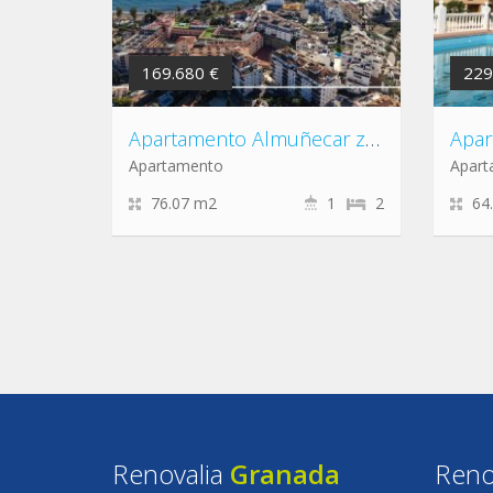
169.680 €
229
Apartamento Almuñecar zona Almuñécar – Velilla – Taramay
Apartamento
Apar
76.07 m2
1
2
64
Renovalia
Granada
Reno