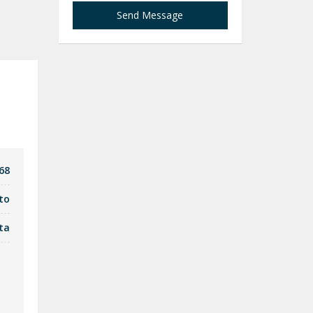
Send Message
68
to
ta