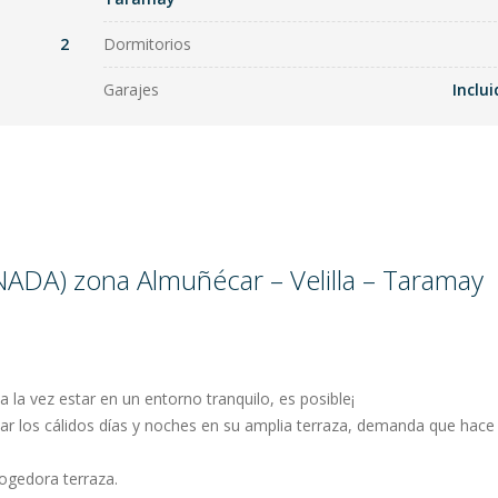
2
Dormitorios
Garajes
Inclui
DA) zona Almuñécar – Velilla – Taramay
a la vez estar en un entorno tranquilo, es posible¡
frutar los cálidos días y noches en su amplia terraza, demanda que hace
cogedora terraza.