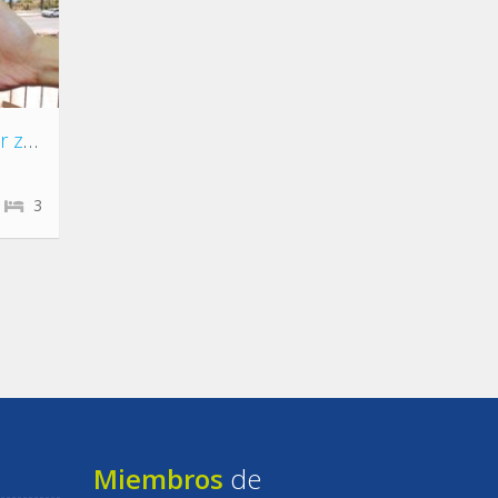
Apartamento Almuñecar zona TESORILLO
3
Miembros
de