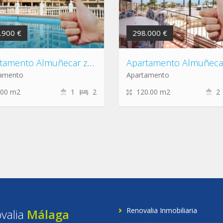
.900 €
298.000 €
Apartamento Almuñecar zona Playa san cristobal
tamento
Apartamento
.00 m2
1
2
120.00 m2
2
Renovalia Inmobiliaria
valia
Málaga