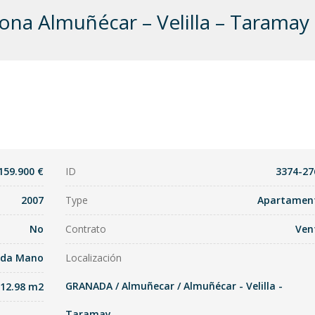
na Almuñécar – Velilla – Taramay
159.900 €
ID
3374-27
2007
Type
Apartamen
No
Contrato
Ven
nda Mano
Localización
GRANADA
/
Almuñecar
/
Almuñécar - Velilla -
112.98 m2
Taramay