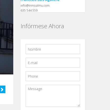
info@inmoalmu.com
635 544 559
Infórmese Ahora