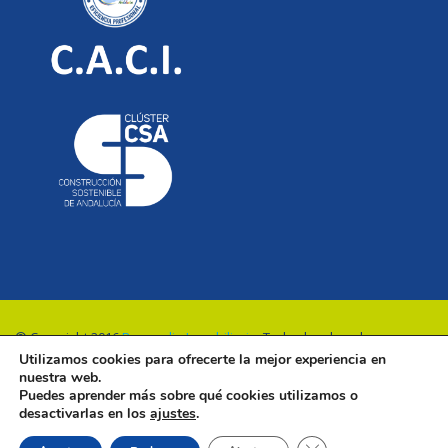
© Copyright 2016
Renovalia Inmobiliaria
. Todos los derechos
Utilizamos cookies para ofrecerte la mejor experiencia en
reservados.
nuestra web.
Puedes aprender más sobre qué cookies utilizamos o
desactivarlas en los
ajustes
.
Cerrar el banner de 