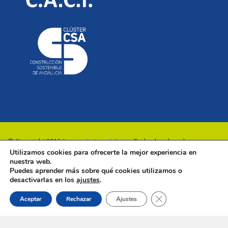
© Copyright 2016
Renovalia Inmobiliaria
. Todos los derechos
Utilizamos cookies para ofrecerte la mejor experiencia en
reservados.
nuestra web.
Puedes aprender más sobre qué cookies utilizamos o
desactivarlas en los
ajustes
.
Cerrar el banner de 
Aceptar
Rechazar
Ajustes
Sólo atendemos mensajes desde España