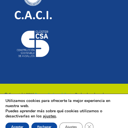
© Copyright 2016
Renovalia Inmobiliaria
. Todos los derechos
Utilizamos cookies para ofrecerte la mejor experiencia en
reservados.
nuestra web.
Puedes aprender más sobre qué cookies utilizamos o
desactivarlas en los
ajustes
.
Cerrar el banner de 
Aceptar
Rechazar
Ajustes