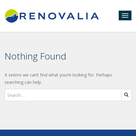
Togg
navig
Nothing Found
It seems we can’t find what you’re looking for. Perhaps
searching can help.