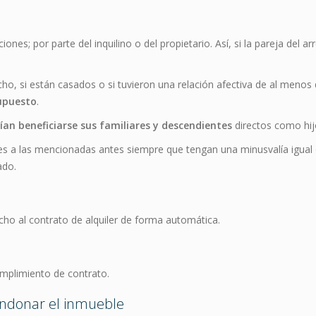
nes; por parte del inquilino o del propietario. Así, si la pareja del a
cho, si están casados o si tuvieron una relación afectiva de al menos
supuesto
.
rían beneficiarse sus familiares y descendientes
directos como hij
es a las mencionadas antes siempre que tengan una minusvalía igual 
ado.
erecho al contrato de alquiler de forma automática.
umplimiento de contrato.
bandonar el inmueble