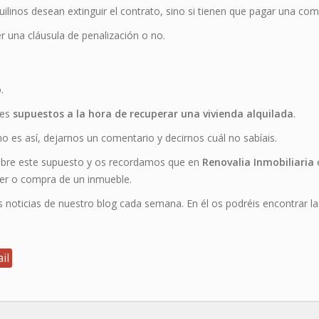
quilinos desean extinguir el contrato, sino si tienen que pagar una c
er una cláusula de penalización o no.
.
tes
supuestos a la hora de recuperar una vivienda alquilada
.
o es así, dejarnos un comentario y decirnos cuál no sabíais.
obre este supuesto y os recordamos que en
Renovalia Inmobiliaria
iler o compra de un inmueble.
 noticias de nuestro blog cada semana. En él os podréis encontrar l
il