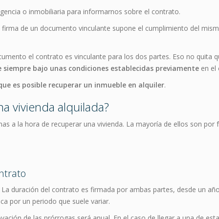
gencia o inmobiliaria para informarnos sobre el contrato.
 la firma de un documento vinculante supone el cumplimiento del mis
cumento el contrato es vinculante para los dos partes. Eso no quita 
e siempre bajo unas condiciones establecidas previamente
en el 
que es posible recuperar un inmueble en alquiler
.
 vivienda alquilada?
as a la hora de recuperar una vivienda. La mayoría de ellos son por
ntrato
a. La duración del contrato es firmada por ambas partes, desde un año
a por un periodo que suele variar.
vación de las prórrogas será anual. En el caso de llegar a una de estas 