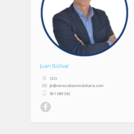
Juan Bolívar
CEO
jb@renovaliainmobiliaria.com
951 089 392