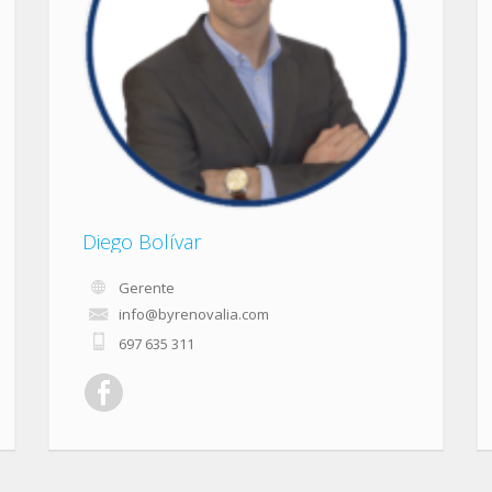
Diego Bolívar
Gerente
info@byrenovalia.com
697 635 311