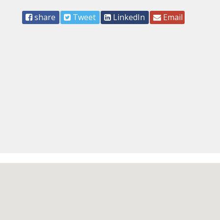
share
Tweet
LinkedIn
Email