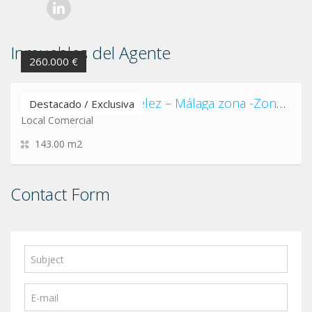
Inmuebles del Agente
260.000 €
Local comercial en Vélez – Málaga zona -Zona Nueva Y Camino Viejo De Málaga
Destacado / Exclusiva
Local Comercial
143.00 m2
Contact Form