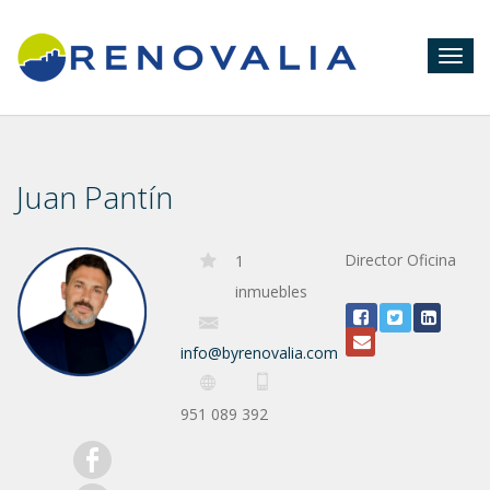
Togg
navig
Juan Pantín
Director Oficina
1
inmuebles
info@byrenovalia.com
951 089 392