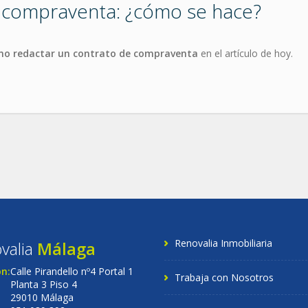
 compraventa: ¿cómo se hace?
o redactar un contrato de compraventa
en el artículo de hoy.
Renovalia Inmobiliaria
valia
Málaga
ón:
Calle Pirandello nº4 Portal 1
Trabaja con Nosotros
Planta 3 Piso 4
29010 Málaga