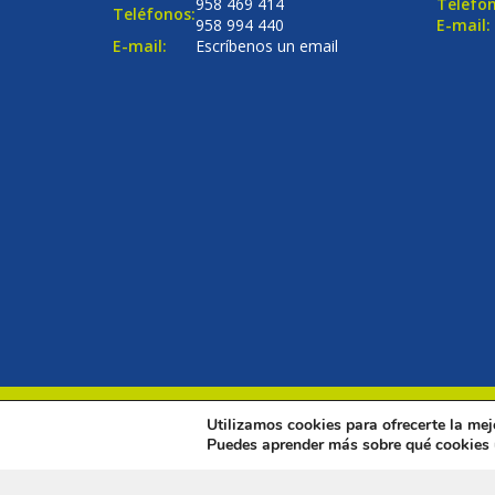
958 469 414
Teléfon
Teléfonos:
958 994 440
E-mail:
E-mail:
Escríbenos un email
Utilizamos cookies para ofrecerte la mej
© Copyright 2016
Renovalia Inmobiliaria
. Todos los dere
Puedes aprender más sobre qué cookies u
Sólo atendemos mensajes desde España