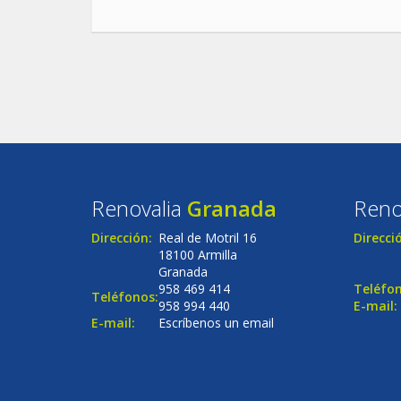
Renovalia
Granada
Reno
Dirección:
Real de Motril 16
Direcci
18100 Armilla
Granada
958 469 414
Teléfon
Teléfonos:
958 994 440
E-mail:
E-mail:
Escríbenos un email