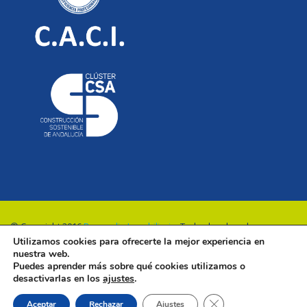
© Copyright 2016
Renovalia Inmobiliaria
. Todos los derechos
Utilizamos cookies para ofrecerte la mejor experiencia en
reservados.
nuestra web.
Puedes aprender más sobre qué cookies utilizamos o
desactivarlas en los
ajustes
.
Cerrar el banner de 
Aceptar
Rechazar
Ajustes