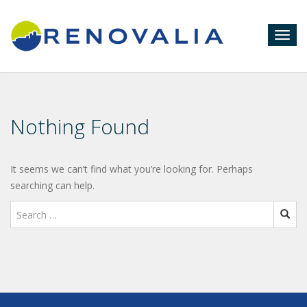
Togg
navig
Nothing Found
It seems we can’t find what you’re looking for. Perhaps
searching can help.