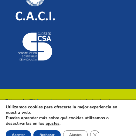
© Copyright 2016
Renovalia Inmobiliaria
. Todos los derechos
Utilizamos cookies para ofrecerte la mejor experiencia en
reservados.
nuestra web.
Puedes aprender más sobre qué cookies utilizamos o
desactivarlas en los
ajustes
.
Cerrar el banner de 
Aceptar
Rechazar
Ajustes