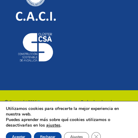
© Copyright 2016
Renovalia Inmobiliaria
. Todos los derechos
Utilizamos cookies para ofrecerte la mejor experiencia en
reservados.
nuestra web.
Puedes aprender más sobre qué cookies utilizamos o
desactivarlas en los
ajustes
.
Cerrar el banner de 
Aceptar
Rechazar
Ajustes