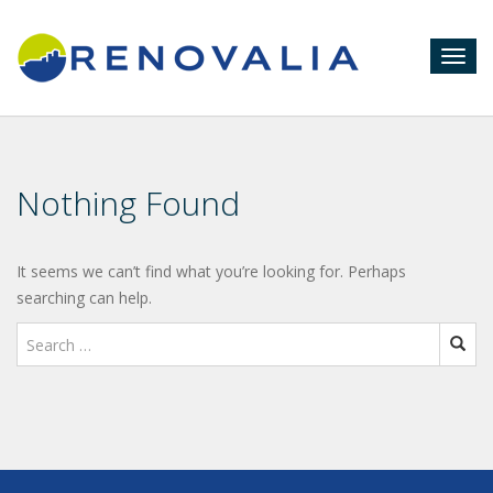
Togg
navig
Nothing Found
It seems we can’t find what you’re looking for. Perhaps
searching can help.