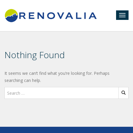
Togg
navig
Nothing Found
It seems we can’t find what you’re looking for. Perhaps
searching can help.