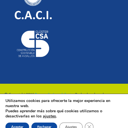
© Copyright 2016
Renovalia Inmobiliaria
. Todos los derechos
Utilizamos cookies para ofrecerte la mejor experiencia en
reservados.
nuestra web.
Puedes aprender más sobre qué cookies utilizamos o
desactivarlas en los
ajustes
.
Cerrar el banner de 
Aceptar
Rechazar
Ajustes