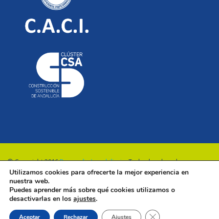
© Copyright 2016
Renovalia Inmobiliaria
. Todos los derechos
Utilizamos cookies para ofrecerte la mejor experiencia en
reservados.
nuestra web.
Puedes aprender más sobre qué cookies utilizamos o
desactivarlas en los
ajustes
.
Cerrar el banner de 
Aceptar
Rechazar
Ajustes