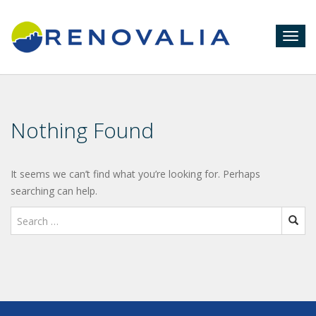
Togg
navig
Nothing Found
It seems we can’t find what you’re looking for. Perhaps
searching can help.