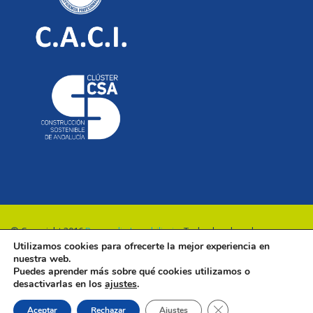
© Copyright 2016
Renovalia Inmobiliaria
. Todos los derechos
Utilizamos cookies para ofrecerte la mejor experiencia en
reservados.
nuestra web.
Puedes aprender más sobre qué cookies utilizamos o
desactivarlas en los
ajustes
.
Cerrar el banner de 
Aceptar
Rechazar
Ajustes