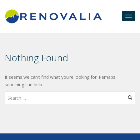
Togg
navig
Nothing Found
It seems we can’t find what you’re looking for. Perhaps
searching can help.