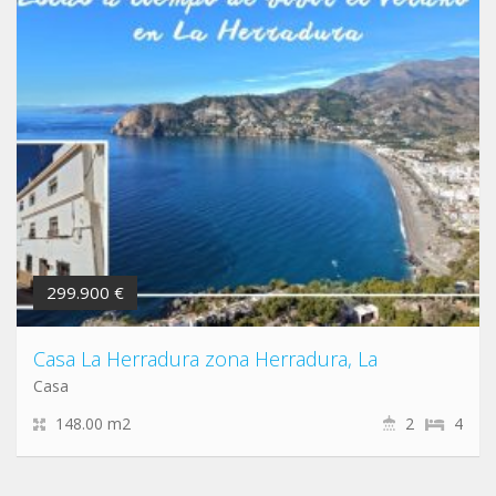
299.900 €
Casa La Herradura zona Herradura, La
Casa
148.00 m2
2
4