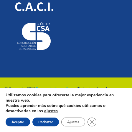
© Copyright 2016
Renovalia Inmobiliaria
. Todos los derechos
Utilizamos cookies para ofrecerte la mejor experiencia en
reservados.
nuestra web.
Puedes aprender más sobre qué cookies utilizamos o
desactivarlas en los
ajustes
.
Cerrar el banner de 
Aceptar
Rechazar
Ajustes