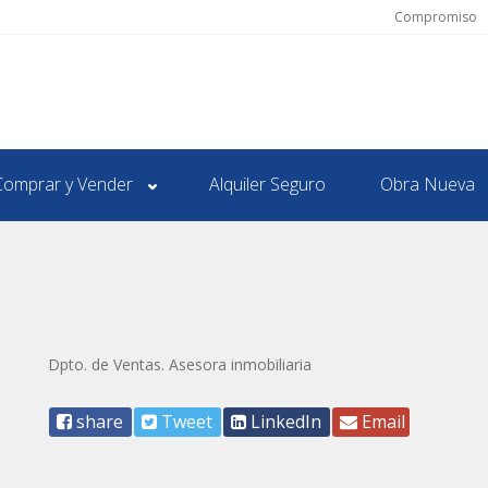
Compromiso
Comprar y Vender
Alquiler Seguro
Obra Nueva
Dpto. de Ventas. Asesora inmobiliaria
share
Tweet
LinkedIn
Email