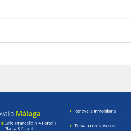
Renovalia Inmobiliaria
valia
Málaga
ón:
Calle Pirandello nº4 Portal 1
Trabaja con Nosotros
Planta 3 Piso 4