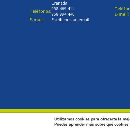
Granada
958 469 414
Teléfon
Teléfonos:
958 994 440
E-mail:
E-mail:
Escríbenos un email
Utilizamos cookies para ofrecerte la mej
© Copyright 2016
Renovalia Inmobiliaria
. Todos los dere
Puedes aprender más sobre qué cookies u