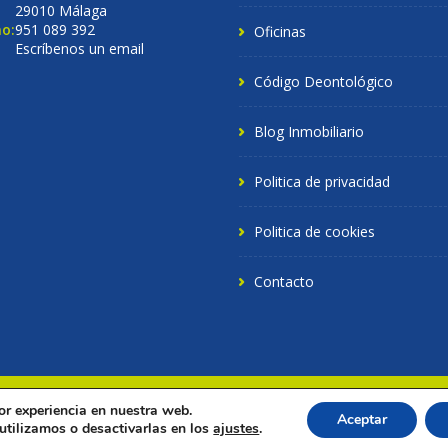
29010 Málaga
o:
951 089 392
Oficinas
Escríbenos un email
Código Deontológico
Blog Inmobiliario
Politica de privacidad
Politica de cookies
Contacto
or experiencia en nuestra web.
chos reservados.
Aceptar
tilizamos o desactivarlas en los
ajustes
.