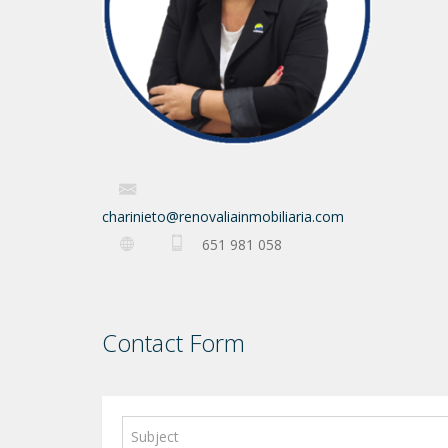
charinieto@renovaliainmobiliaria.com
651 981 058
Contact Form